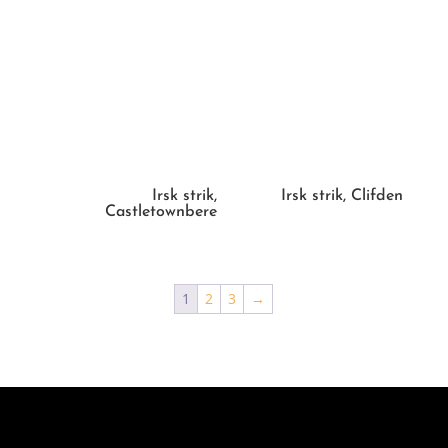
Irsk strik,
Irsk strik, Clifden
Castletownbere
1
2
3
→