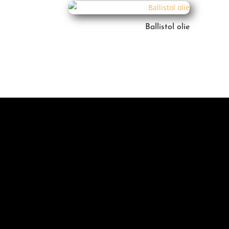
Ballistol olie
KONTORET ER ÅBE
MANDAG-TORSDAG
08.00-16.00