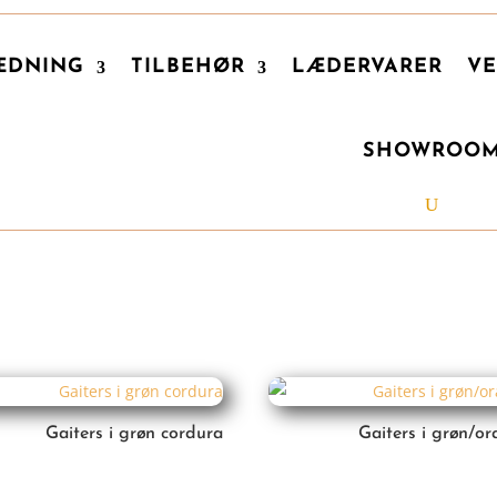
ÆDNING
TILBEHØR
LÆDERVARER
VE
SHOWROO
Gaiters i grøn cordura
Gaiters i grøn/o