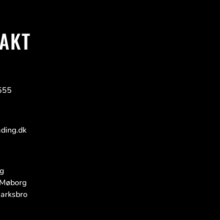
AKT
555
ding.dk
g
Møborg
arksbro