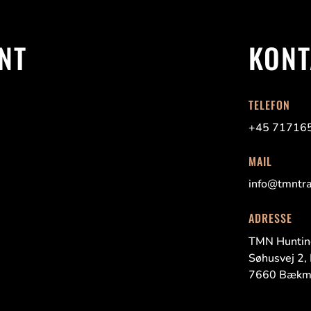
NT
KONT
TELEFON
+45 71716
MAIL
info@tmntra
ADRESSE
TMN Huntin
Søhusvej
2,
7660
Bækm