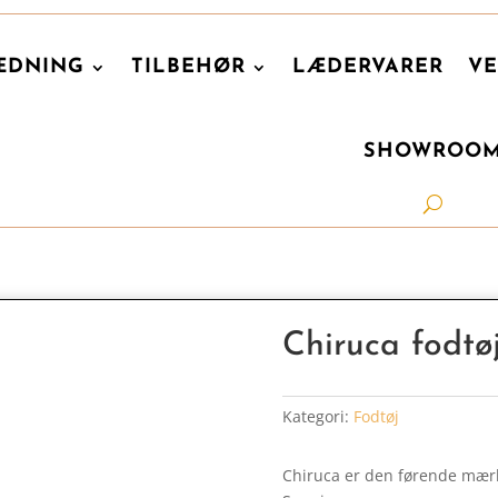
ÆDNING
TILBEHØR
LÆDERVARER
VE
SHOWROO
Chiruca fodtø
Kategori:
Fodtøj
Chiruca er den førende mærke