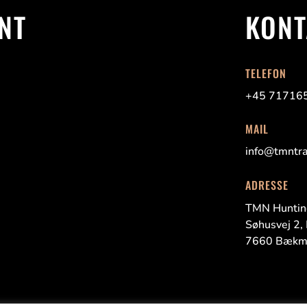
NT
KONT
TELEFON
+45 71716
MAIL
info@tmntra
ADRESSE
TMN Huntin
Søhusvej
2,
7660
Bækm