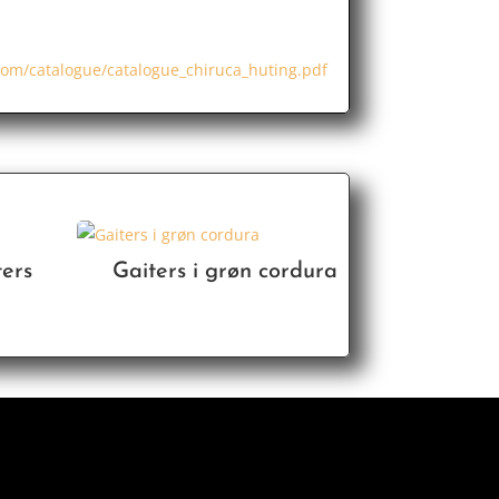
com/catalogue/catalogue_chiruca_huting.pdf
ters
Gaiters i grøn cordura