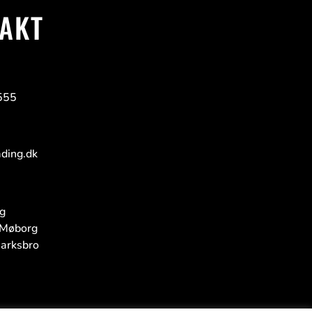
AKT
555
ding.dk
g
Møborg
arksbro