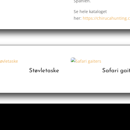
Spanien.
Se hele kataloget
her:
https://chirucahunting.
Støvletaske
Safari gai