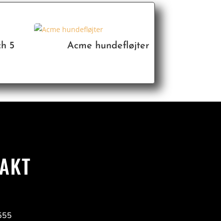
h 5
Acme hundefløjter
AKT
555