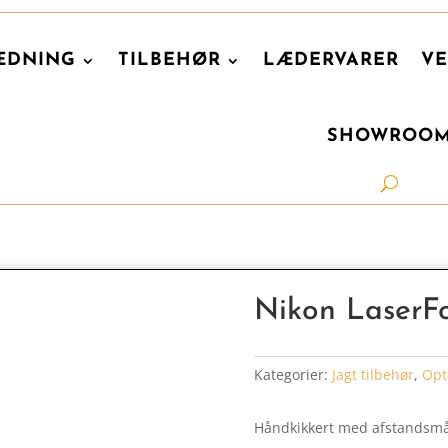
ÆDNING
TILBEHØR
LÆDERVARER
VE
SHOWROO
Nikon LaserFo
Kategorier:
Jagt tilbehør
,
Opt
Håndkikkert med afstandsmå