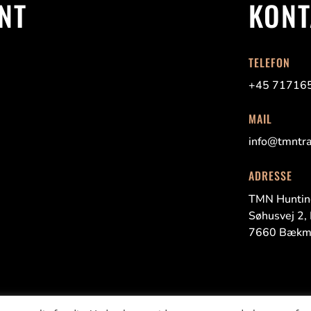
NT
KONT
TELEFON
+45 71716
MAIL
info@tmntra
ADRESSE
TMN Huntin
Søhusvej
2,
7660
Bækm