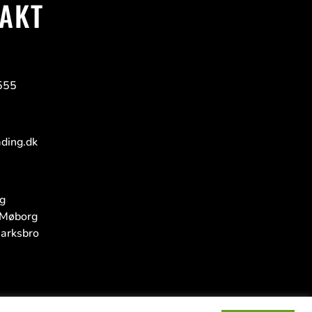
AKT
555
ding.dk
g
Møborg
arksbro