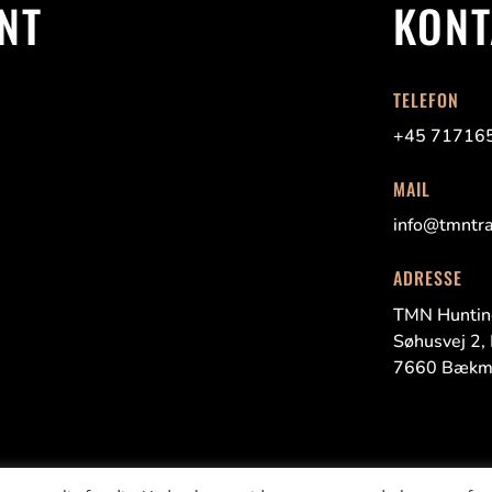
NT
KONT
TELEFON
+45 71716
MAIL
info@tmntra
ADRESSE
TMN Huntin
Søhusvej
2,
7660
Bækm