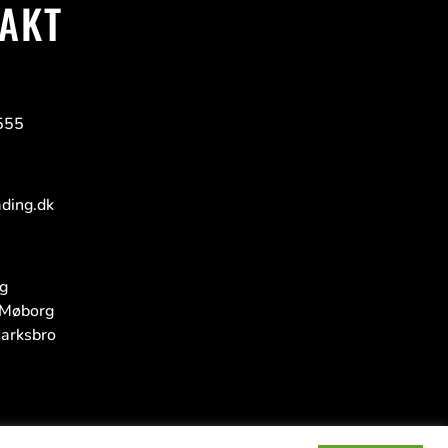
AKT
555
ding.dk
g
Møborg
arksbro