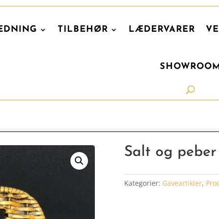
ÆDNING
TILBEHØR
LÆDERVARER
VE
SHOWROO
Salt og peber 
Kategorier:
Gaveartikler
,
Pro