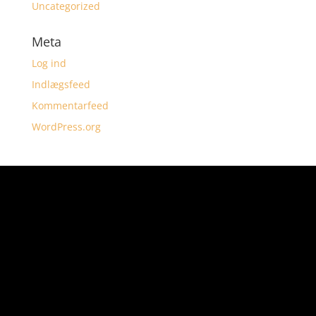
Uncategorized
Meta
Log ind
Indlægsfeed
Kommentarfeed
WordPress.org
KONTORET ER ÅBENT
MANDAG-TORSDAG