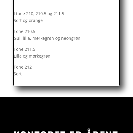
I tone 210, 210.5 og 211.5
Sort og orange
Tone 210,5
Gul, lilla, mørkegrøn og neongrøn
Tone 211,5
Lilla og mørkegrøn
Tone 212
Sort