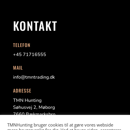
KONTAKT
TELEFON
+45 71716555
MAIL
info@tmntrading.dk
ADRESSE
TMN Hunting
Søhusvej
2,
Møborg
7660
Bækmarksbro
TMNHunting bruger cookies til at gøre vores webside