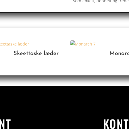
som enkelt, dobbelt og trebe
Skeettaske læder
Monarc
NT
KONT