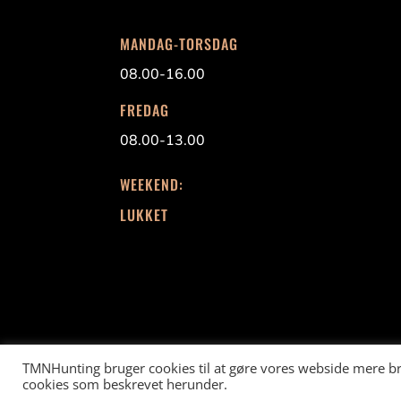
MANDAG-TORSDAG
08.00-16.00
FREDAG
08.00-13.00
WEEKEND:
LUKKET
TMNHunting bruger cookies til at gøre vores webside mere bru
cookies som beskrevet herunder.