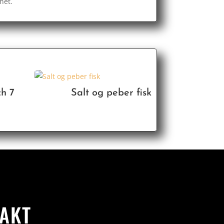
net.
h 7
Salt og peber fisk
AKT