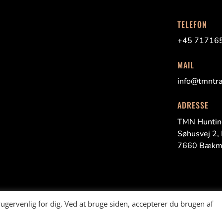
TELEFON
+45 71716
MAIL
info@tmntra
ADRESSE
TMN Huntin
Søhusvej
2,
7660
Bækm
gervenlig for dig. Ved at bruge siden, accepterer du brugen af