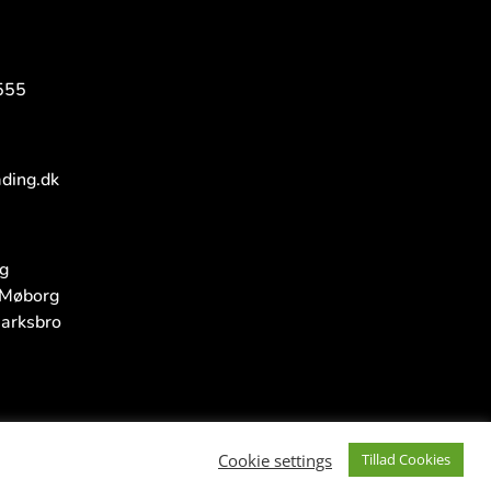
555
ding.dk
g
Møborg
arksbro
Cookie settings
Tillad Cookies